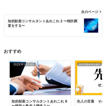
投
次のページ
稿
知的財産コンサルタントあれこれ 2 〜特許調
査をする〜
ナ
ビ
ゲ
ー
おすすめ
シ
2022年1月26日
2025年6月29日
ョ
ン
知的財産コンサルタントあれこれ 8
先人の言葉 その1
〜特許と執念？情念？〜