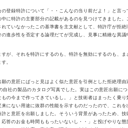
の登録特許について「・・こんなの当り前だよ！」と言っ
の中に特許の主要部分の記載があるのを見つけてきました。
されていなかったこの基準書を主文献として、特許庁が拒絶
許の進歩性を否定する論理だてが完成し、見事に精緻な異議
すが、それを特許にするのも、特許を無効にするのも、ま
ます。
願の意匠にぱっと見はよく似た意匠を引例とした拒絶理由
前の自社の製品のカタログ写真でした。実はこの意匠出願に
なもの今まで作ってきているし。」と技術者はまったく乗り
従来にない用途に抜群の性能を示すものだったので、これを
特許と意匠を出願しました。そういう背景があったため、技
。応答のお金も時間ももったいないし・・」と投げやりな態