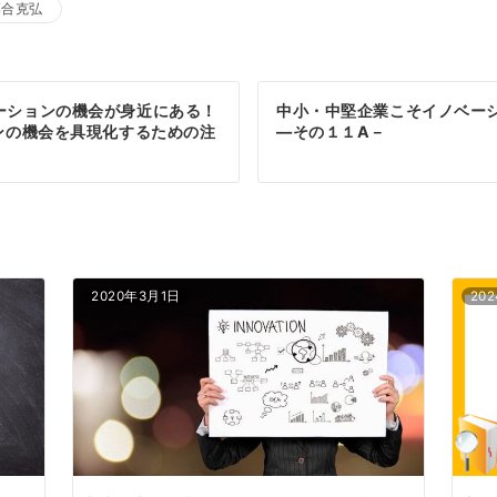
落合克弘
ーションの機会が身近にある！
中小・中堅企業こそイノベー
ンの機会を具現化するための注
―その１１A－
2020年3月1日
20