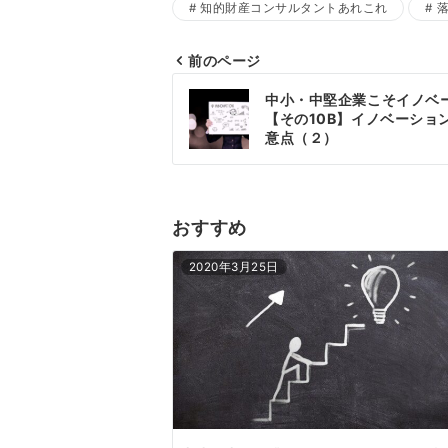
知的財産コンサルタントあれこれ
前のページ
投
中小・中堅企業こそイノベ
稿
【その10B】イノベーショ
意点（２）
ナ
ビ
ゲ
おすすめ
ー
2020年3月25日
シ
ョ
ン