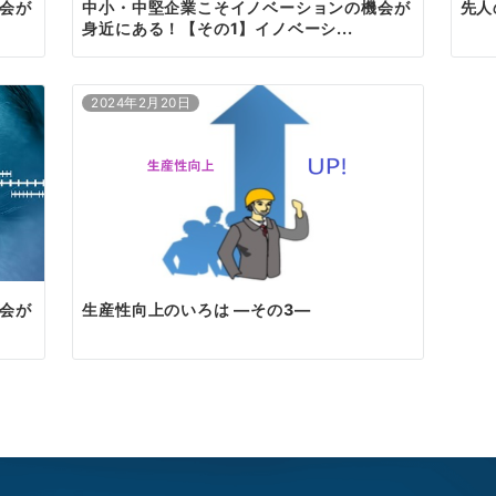
会が
中小・中堅企業こそイノベーションの機会が
先人
身近にある！【その1】イノベーシ...
2024年2月20日
会が
生産性向上のいろは ―その3―