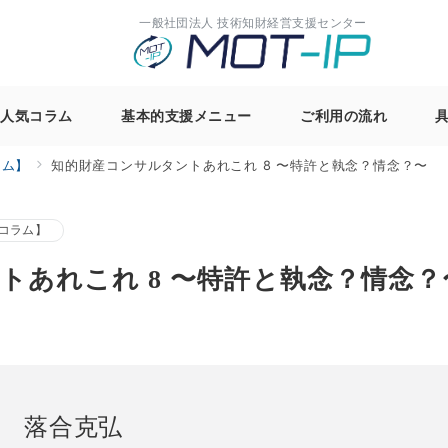
一般社団法人 技術知財経営支援センター
る人気コラム
基本的支援メニュー
ご利用の流れ
ラム】
知的財産コンサルタントあれこれ 8 〜特許と執念？情念？〜
コラム】
トあれこれ 8 〜特許と執念？情念？
落合克弘