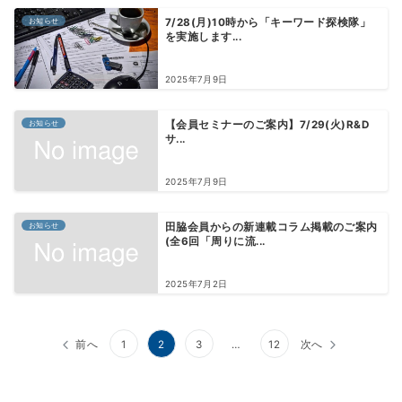
お知らせ
7/28(月)10時から「キーワード探検隊」
を実施します...
2025年7月9日
お知らせ
【会員セミナーのご案内】7/29(火)R&D
サ...
2025年7月9日
お知らせ
田脇会員からの新連載コラム掲載のご案内
(全6回「周りに流...
2025年7月2日
投
前へ
1
2
3
…
12
次へ
稿