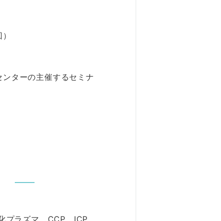
回）
センターの主催するセミナ
）
）
プラズマ、CCP、ICP、