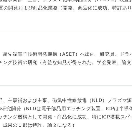
VD)装置の開発および商品化業務（開発、商品化に成功、特許あ
 超先端電子技術開発機構（ASET）へ出向、研究員、ドラ
チング技術の研究（有益な知見が得られた。学会発表、論文
部、主事補および主事、磁気中性線放電（NLD）プラズマ
源の研究開発（NLDは電子部品用エッチング装置、ICPは半
ッチング機構として開発・商品化に成功、特にICP搭載スパ
。成果の１部は特許、論文になる）