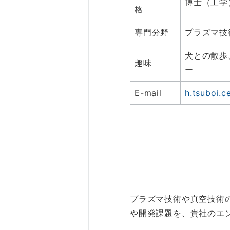
博士（工学
格
専門分野
プラズマ技
犬との散歩
趣味
ー
E-mail
h.tsuboi.
プラズマ技術や真空技術
や開発課題を、貴社のエ