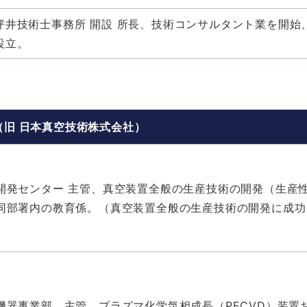
坪井技術士事務所 開設 所長、技術コンサルタント業を開始、
設立。
（旧 日本真空技術株式会社）
開発センター 主管、真空装置全般の生産技術の開発（生産
同部署内の教育係。（真空装置全般の生産技術の開発に成功
器事業部 主管、プラズマ化学気相成長（PECVD）装置および 