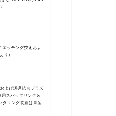
り）
イエッチング技術およ
あり）
源および誘導結合プラズ
導体用スパッタリング装
ッタリング装置は量産