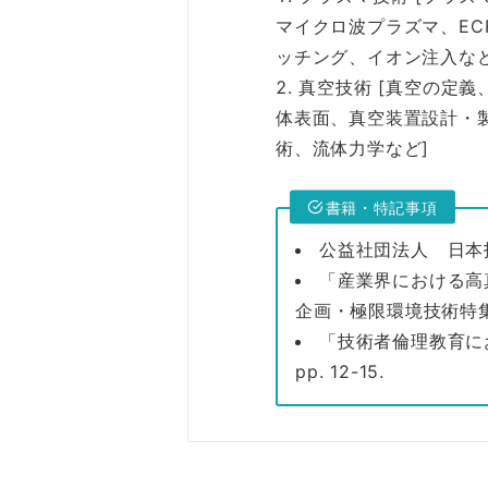
マイクロ波プラズマ、EC
ッチング、イオン注入など
真空技術 [真空の定
体表面、真空装置設計・
術、流体力学など]
書籍・特記事項
公益社団法人 日本
「産業界における高真空,
企画・極限環境技術特集, p
「技術者倫理教育におけ
pp. 12-15.