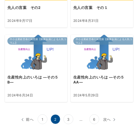
先人の言葉 その2
先人の言葉 その１
2024年9月17日
2024年8月31日
中小企業経営者の知恵袋【新家会員による人気コ
中小企業経営者の知恵袋【新家会員による人気コ
ラム】
ラム】
生産性向上のいろは ―その５
生産性向上のいろは ―その５
B―
AA―
2024年6月24日
2024年5月29日
投
前へ
1
2
3
…
6
次へ
稿