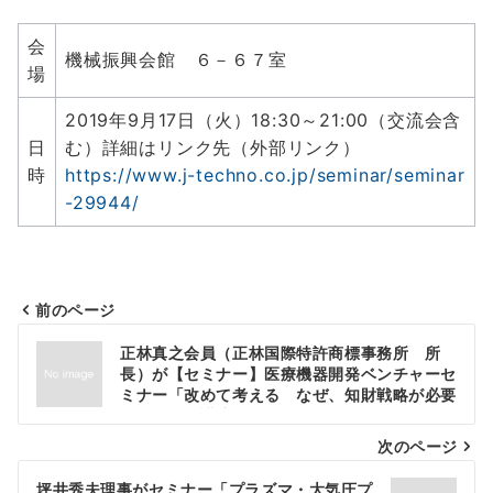
会
機械振興会館 ６－６７室
場
2019年9月17日（火）18:30～21:00（交流会含
日
む）詳細はリンク先（外部リンク）
時
https://www.j-techno.co.jp/seminar/seminar
-29944/
前のページ
投
正林真之会員（正林国際特許商標事務所 所
稿
長）が【セミナー】医療機器開発ベンチャーセ
ミナー「改めて考える なぜ、知財戦略が必要
ナ
なのか」を講演いたしました。
次のページ
ビ
ゲ
坪井秀夫理事がセミナー「プラズマ・大気圧プ